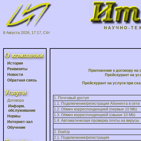
Н А У Ч Н О - Т Е 
8 Августа 2026, 17:17, Сбт
История
Реквизиты
Приложение к договору на
Новости
Прейскурант на ус
Обратная связь
Прейскурант на услуги при се
1. Почтовый доступ
Договора
1.1. Подключение/регистрация Абонента в сети
Информ.
1.2. Обмен корреспонденцией (первые 10 Mb)
обслуживание
1.3. Обмен корреспонденцией (свыше 10 Mb)
Нормы
1.4. Автоматическая проверка почты на вирусы
Интернет-зал
Обучение
2. DialUp
2.1. Подключение/регистрация