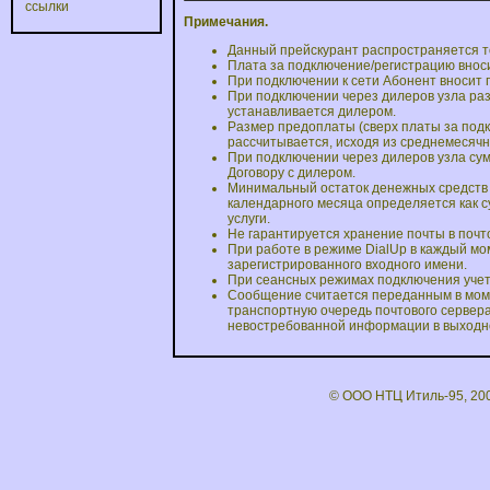
ссылки
Примечания.
Данный прейскурант распространяется т
Плата за подключение/регистрацию вноси
При подключении к сети Абонент вносит 
При подключении через дилеров узла ра
устанавливается дилером.
Размер предоплаты (сверх платы за под
рассчитывается, исходя из среднемесячн
При подключении через дилеров узла су
Договору с дилером.
Минимальный остаток денежных средств 
календарного месяца определяется как 
услуги.
Не гарантируется хранение почты в почто
При работе в режиме DialUp в каждый мо
зарегистрированного входного имени.
При сеансных режимах подключения учет 
Сообщение считается переданным в мом
транспортную очередь почтового сервера
невостребованной информации в выходной
© ООО НТЦ Итиль-95, 20