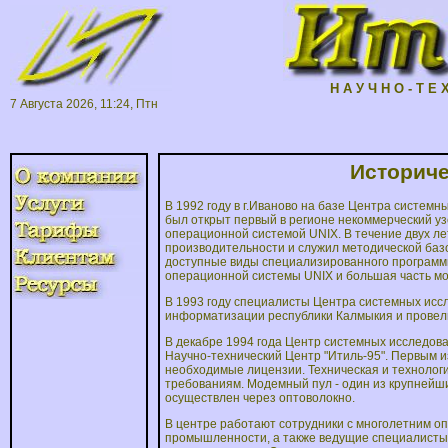
Н А У Ч Н О - Т Е 
7 Августа 2026, 11:24, Птн
Историче
В 1992 году в г.Иваново на базе Центра систем
был открыт первый в регионе некоммерческий у
операционной системой UNIX. В течение двух ле
производительности и служил методической базо
доступные виды специализированного программн
операционной системы UNIX и большая часть мо
В 1993 году специалисты Центра системных исс
информатизации республики Калмыкия и провели
В декабре 1994 года Центр системных исследов
Научно-технический Центр "Итиль-95". Первым и
необходимые лицензии. Техническая и технолог
требованиям. Модемный пул - один из крупнейши
осуществлен через оптоволокно.
В центре работают сотрудники с многолетним 
промышленности, а также ведущие специалисты 